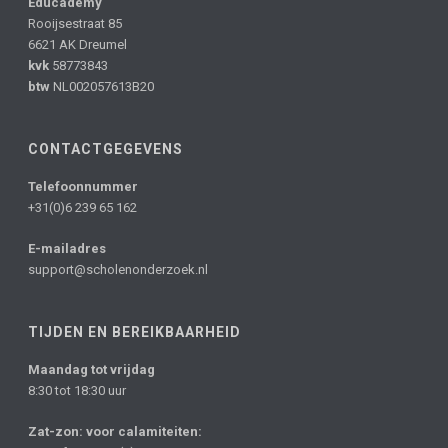
Educademy
Rooijsestraat 85
6621 AK Dreumel
kvk
58773843
btw
NL002057613B20
CONTACTGEGEVENS
Telefoonnummer
+31(0)6 239 65 162
E-mailadres
support@scholenonderzoek.nl
TIJDEN EN BEREIKBAARHEID
Maandag tot vrijdag
8:30 tot 18:30 uur
Zat-zon: voor calamiteiten: